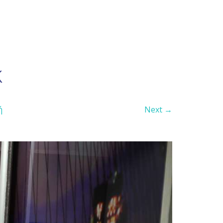
k
ή
Next →