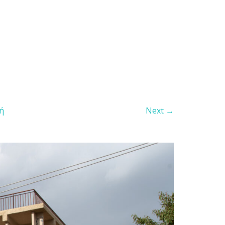
ή
Next →